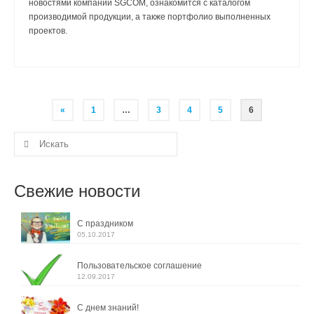
новостями компании SGCOM, ознакомится с каталогом
производимой продукции, а также портфолио выполненных
проектов.
Навигация
«
1
…
3
4
5
6
по
Искать:
записям
Свежие новости
С праздником
05.10.2017
Пользовательское соглашение
12.09.2017
С днем знаний!