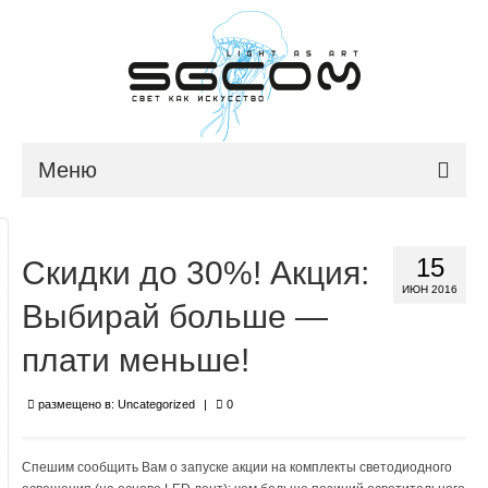
Меню
ГЛАВНАЯ
15
Скидки до 30%! Акция:
О КОМПАНИИ
ИЮН 2016
Выбирай больше —
НОВОСТИ
плати меньше!
ПРОДУКЦИЯ
ПОРТФОЛИО
размещено в:
Uncategorized
|
0
КОНТАКТЫ
Спешим сообщить Вам о запуске акции на комплекты светодиодного