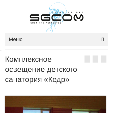
Меню
ГЛАВНАЯ
Комплексное
О КОМПАНИИ
освещение детского
НОВОСТИ
санатория «Кедр»
ПРОДУКЦИЯ
ПОРТФОЛИО
КОНТАКТЫ