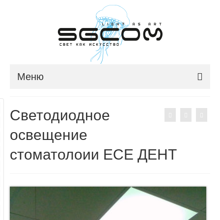
Меню
ГЛАВНАЯ
Светодиодное
О КОМПАНИИ
освещение
НОВОСТИ
стоматолоии ЕСЕ ДЕНТ
ПРОДУКЦИЯ
ПОРТФОЛИО
КОНТАКТЫ