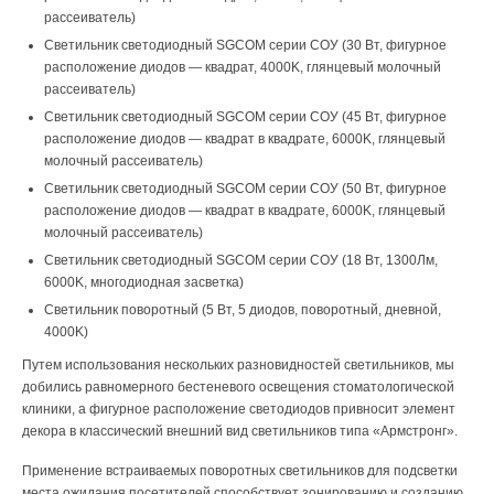
рассеиватель)
Светильник светодиодный SGCOM серии СОУ (30 Вт, фигурное
расположение диодов — квадрат, 4000K, глянцевый молочный
рассеиватель)
Светильник светодиодный SGCOM серии СОУ (45 Вт, фигурное
расположение диодов — квадрат в квадрате, 6000K, глянцевый
молочный рассеиватель)
Светильник светодиодный SGCOM серии СОУ (50 Вт, фигурное
расположение диодов — квадрат в квадрате, 6000K, глянцевый
молочный рассеиватель)
Светильник светодиодный SGCOM серии СОУ (18 Вт, 1300Лм,
6000K, многодиодная засветка)
Светильник поворотный (5 Вт, 5 диодов, поворотный, дневной,
4000K)
Путем использования нескольких разновидностей светильников, мы
добились равномерного бестеневого освещения стоматологической
клиники, а фигурное расположение светодиодов привносит элемент
декора в классический внешний вид светильников типа «Армстронг».
Применение встраиваемых поворотных светильников для подсветки
места ожидания посетителей способствует зонированию и созданию